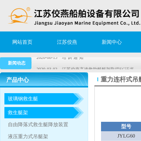
2021-01-07
陵水 17-2 气田开发工程项目 救生艇/
网站首页
江苏佼燕
新闻中心
2020-08-15
培 训 通 知
新闻动态
2020-03-02
江苏佼燕高速救助艇艇架取得EC证书
2019-11-15
DNV • GL与佼燕签署remote survey
重力连杆式吊
产品中心
2018-05-26
2018年第1期救生艇/吊艇架服务培训
玻璃钢救生艇
2021-01-07
陵水 17-2 气田开发工程项目 救生艇/
2020-08-15
培 训 通 知
救生艇架
2020-03-02
江苏佼燕高速救助艇艇架取得EC证书
自由降落式救生艇降放装置
型号
2019-11-15
DNV • GL与佼燕签署remote survey
JYLG60
液压重力式吊艇架