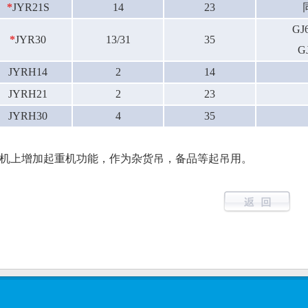
*
JYR21S
14
23
GJ6
*
JYR30
13/31
35
GJ
JYRH14
2
14
JYRH21
2
23
JYRH30
4
35
机上增加起重机功能，作为杂货吊，备品等起吊用。