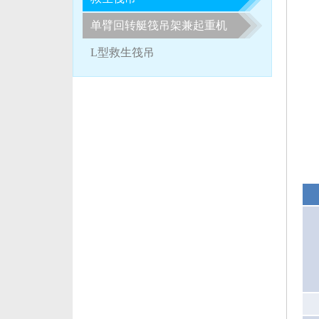
2018-05-26
2018年第1期救生艇/
单臂回转艇筏吊架兼起重机
L型救生筏吊