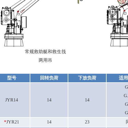
吊艇架服务培训
常规救助艇和救生筏
两用吊
型号
回转负荷
下放负荷
适用
G
GJ
JYR14
14
14
G
G
*
JYR21
14
23