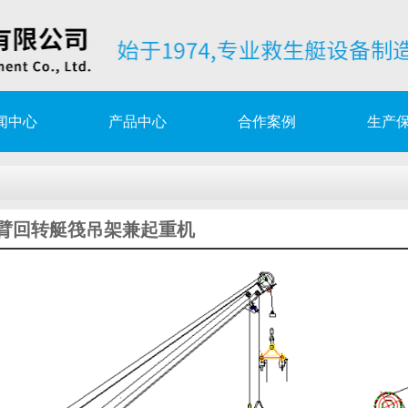
闻中心
产品中心
合作案例
生产
工程项目 救生艇/艇架信息一览表
取得EC证书
臂回转艇筏吊架兼起重机
mote survey检验服务授权协议
吊艇架服务培训
工程项目 救生艇/艇架信息一览表
取得EC证书
mote survey检验服务授权协议